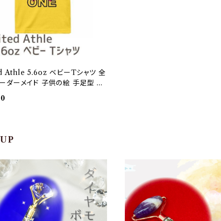
ed Athle 5.6oz ベビーTシャツ 全
オーダーメイド 子供の絵 手足型 名
1点から作成オリジナルデザイン 印
00
/胸中央＋背中
 UP