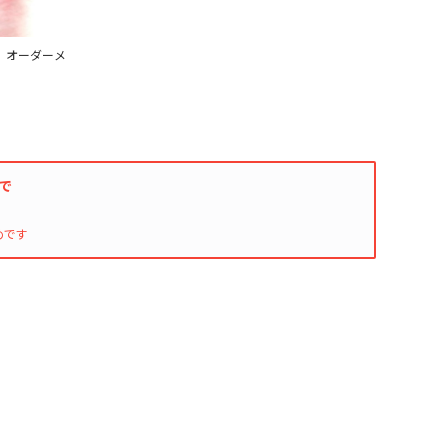
印刷 オーダーメ
入で
めです