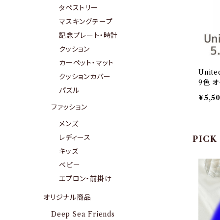
タペストリー
マスキングテープ
記念プレート・時計
クッション
カーペット・マット
Unit
クッションカバー
9色 
パズル
入れ 
¥5,5
刷個所
ファッション
メンズ
レディース
PICK
キッズ
ベビー
エプロン・前掛け
オリジナル商品
Deep Sea Friends