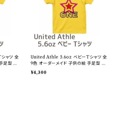
ーTシャツ 全
United Athle 5.6oz ベビーTシャツ 全
手足型 名
9色 オーダーメイド 子供の絵 手足型 名
ザイン 印
入れ 1点から作成オリジナルデザイン 印
¥4,300
刷個所/背中のみ