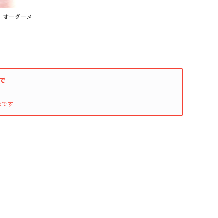
印刷 オーダーメ
入で
めです