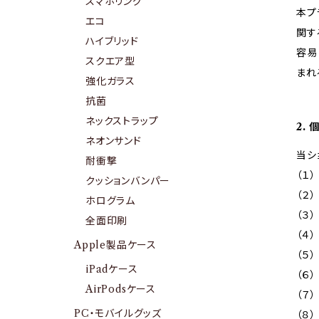
スマホリング
本プ
エコ
関す
ハイブリッド
容易
スクエア型
まれ
強化ガラス
抗菌
ネックストラップ
2.
ネオンサンド
当シ
耐衝撃
（１
クッションバンパー
（２
ホログラム
（３
全面印刷
（４
Apple製品ケース
（５
iPadケース
（６
AirPodsケース
（７
PC・モバイルグッズ
（８