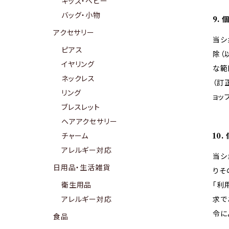
キッズ・ベビー
バッグ・小物
9.
アクセサリー
当シ
ピアス
除（
イヤリング
な範
ネックレス
（訂
リング
ョッ
ブレスレット
ヘアアクセサリー
チャーム
10
アレルギー対応
当シ
日用品・生活雑貨
りそ
衛生用品
「利
アレルギー対応
求で
令に
食品