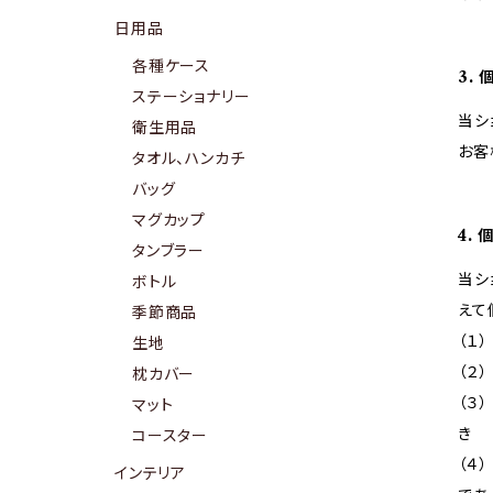
日用品
各種ケース
3.
ステーショナリー
当シ
衛生用品
お客
タオル、ハンカチ
バッグ
マグカップ
4.
タンブラー
当シ
ボトル
えて
季節商品
（１
生地
（２
枕カバー
（３
マット
き
コースター
（４
インテリア