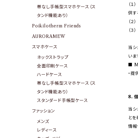
（１
帯なし手帳型スマホケース（ス
供す
タンド機能あり）
（２
Poikilotherm Friends
（３
AURORAMEW
スマホケース
当シ
いま
ネックストラップ
■ M
全面印刷ケース
・提
ハードケース
帯なし手帳型スマホケース（ス
タンド機能あり）
8.
スタンダード手帳型ケース
当シ
ファッション
とを
メンズ
情報
レディース