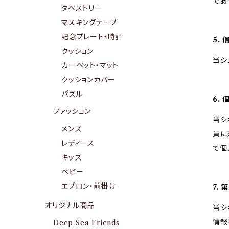
であ
タペストリー
マスキングテープ
記念プレート・時計
5.
クッション
当シ
カーペット・マット
クッションカバー
パズル
6.
ファッション
当シ
メンズ
員に
レディース
て個
キッズ
ベビー
エプロン・前掛け
7.
オリジナル商品
当シ
情報
Deep Sea Friends