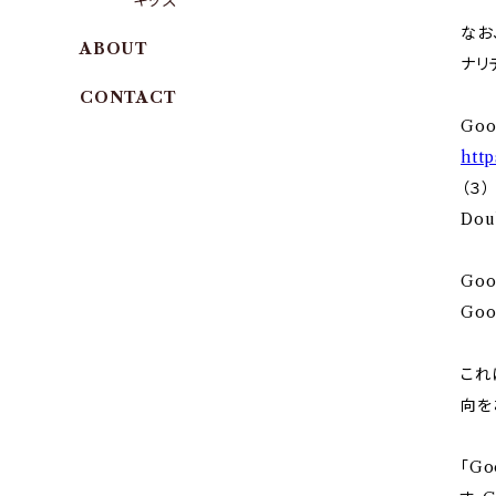
キッズ
なお
ABOUT
ナリ
CONTACT
Go
http
（３
Do
Goo
Go
これ
向を
「G