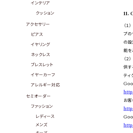
インテリア
クッション
11
アクセサリー
（１
プの
ピアス
の設
イヤリング
能を
ネックレス
（２
ブレスレット
供す
イヤーカーフ
ティ
Go
アレルギー対応
http
セミオーダー
お客
ファッション
http
レディース
Go
メンズ
http