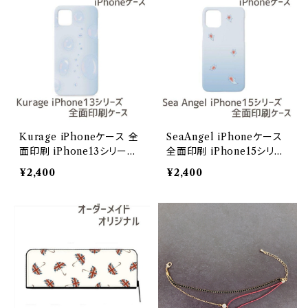
Kurage iPhoneケース 全
SeaAngel iPhoneケース
面印刷 iPhone13シリーズ
全面印刷 iPhone15シリー
【Deep Sea Friends】/iPh
ズ【Deep Sea Friends】/i
¥2,400
¥2,400
one13ProMax
Phone15ProMax