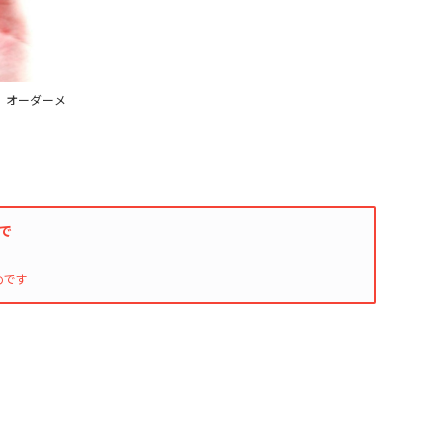
印刷 オーダーメ
入で
めです