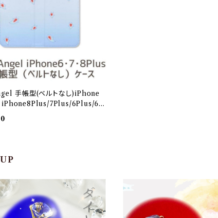
ngel 手帳型(ベルトなし)iPhone
Phone8Plus/7Plus/6Plus/6s
【Deep Sea Friends】
00
 UP