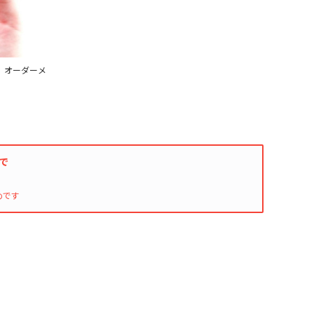
印刷 オーダーメ
入で
めです