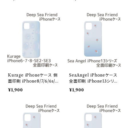
oneX
Sea Friends】
Kurage iPhoneケース 側
SeaAngel iPhoneケース
面印刷 iPhone8/7/6/6s/S
全面印刷 iPhone13シリー
E2/SE3【Deep Sea Frien
ズ【Deep Sea Friends】/i
¥1,900
¥1,900
ds】
Phone13