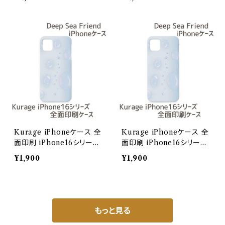
a Friends】/iPhone17Pro
a Friends】/iPhoneAir
Max
Kurage iPhoneケース 全
Kurage iPhoneケース 全
面印刷 iPhone16シリーズ
面印刷 iPhone16シリーズ
【Deep Sea Friends】/iPh
【Deep Sea Friends】/iPh
¥1,900
¥1,900
one16
one16Pro
もっと見る