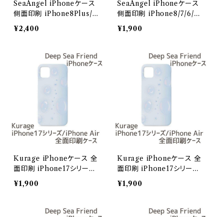
SeaAngel iPhoneケース
SeaAngel iPhoneケース
側面印刷 iPhone8Plus/7
側面印刷 iPhone8/7/6/6
Plus/6Plus/6sPlus【Dee
s/SE2/SE3【Deep Sea Fr
¥2,400
¥1,900
p Sea Friends】
iends】
Kurage iPhoneケース 全
Kurage iPhoneケース 全
面印刷 iPhone17シリーズ
面印刷 iPhone17シリーズ
/ iPhoneAir【Deep Sea F
/ iPhoneAir【Deep Sea F
¥1,900
¥1,900
riends】/iPhone17
riends】/iPhone17Pro