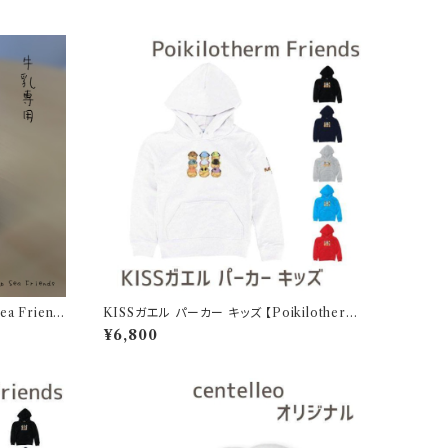
a Friend
KISSガエル パーカー キッズ 【Poikilotherm
Friends】 Printstar 8.4oz フーデッドライト
¥6,800
パーカー