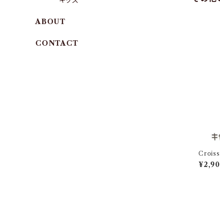
キッズ
ABOUT
CONTACT
Crois
oz
¥2,9