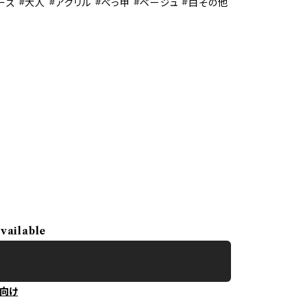
ーズ #大人 #アクリル #べっ甲 #ベージュ #白その他
available
向け