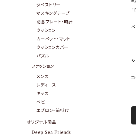
#
タペストリー
#
マスキングテープ
記念プレート・時計
べ
クッション
べ
カーペット・マット
大
クッションカバー
※
パズル
シ
ファッション
樹
メンズ
コ
レディース
コ
キッズ
ベビー
エプロン・前掛け
オリジナル商品
Deep Sea Friends