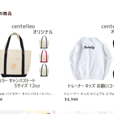
の商品
ssant バイカラー キャンバストートバッグ
トレーナー キッズ カジュアル スウ
12oz
ネック お揃い ペアコーデ 子供 ママ
00
¥4,900
お揃いコーデ ペア