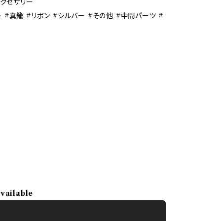
アクセサリー
 #真鍮 #リボン #シルバー #その他 #中間パーツ #
available