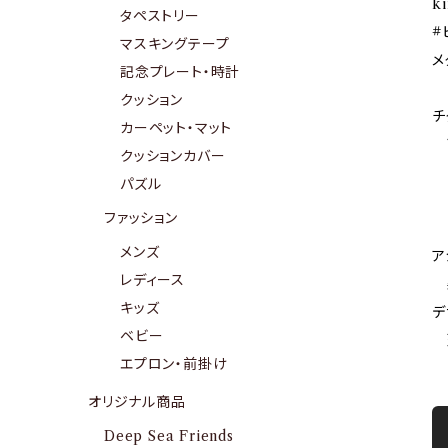
k
タペストリー
#
マスキングテープ
メ
記念プレート・時計
クッション
チ
カーペット・マット
ア
クッションカバー
※
パズル
稀
ファッション
ご
メンズ
ア
レディース
柔
キッズ
デ
ベビー
天
エプロン・前掛け
オリジナル商品
Deep Sea Friends