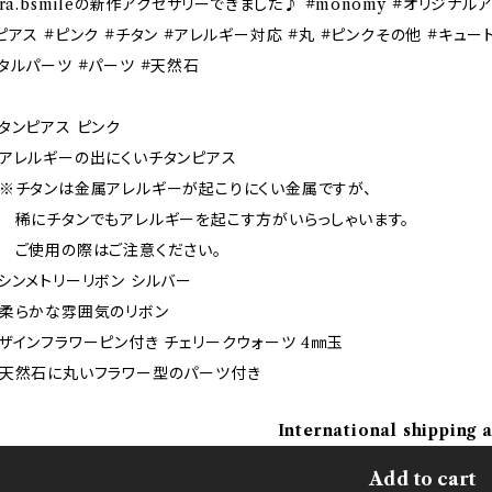
ira.bsmileの新作アクセサリーできました♪ #monomy #オリジナル
ピアス #ピンク #チタン #アレルギー対応 #丸 #ピンクその他 #キュート
タルパーツ #パーツ #天然石
タンピアス ピンク
レルギーの出にくいチタンピアス
チタンは金属アレルギーが起こりにくい金属ですが、
にチタンでもアレルギーを起こす方がいらっしゃいます。
使用の際はご注意ください。
シンメトリーリボン シルバー
らかな雰囲気のリボン
ザインフラワーピン付き チェリークウォーツ 4㎜玉
然石に丸いフラワー型のパーツ付き
International shipping 
Add to cart